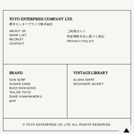
TOYO ENTERPRISE COMPANY LTD.
東洋エンタープライズ株式会社
ABOUT US
ご利用ガイド
SHOP LIST
特定商取引法に基づく表記
RECRUIT
PRIVACY POLICY
CONTACT
BRAND
VINTAGE LIBRARY
SUN SURF
ALOHA SHIRT
SUGAR CANE
SOUVENIR JACKET
BUZZ RICKSON'S
TAILOR TOYO
DUKE KAHANAMOKU
gold
© TOYO ENTERPRISE CO.,LTD. ALL RIGHTS RESERVED.