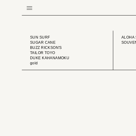
BRAND
VINTA
SUN SURF
ALOHA 
SUGAR CANE
SOUVEN
BUZZ RICKSON'S
TAILOR TOYO
DUKE KAHANAMOKU
gold