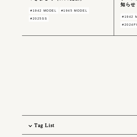
知らせ
#1942 MODEL
#1945 MODEL
#1942 
#2025SS
#2024F
Tag List