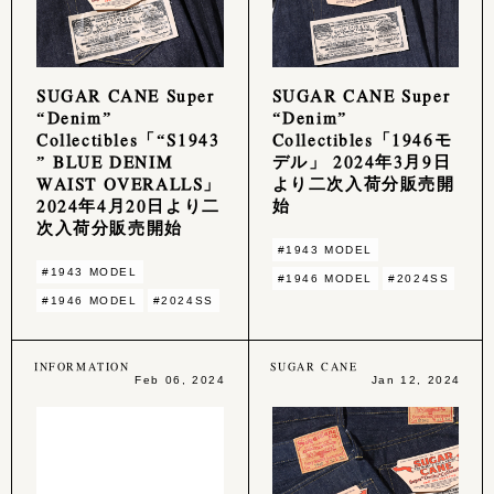
SUGAR CANE Super
SUGAR CANE Super
“Denim”
“Denim”
Collectibles「“S1943
Collectibles「1946モ
” BLUE DENIM
デル」 2024年3月9日
WAIST OVERALLS」
より二次入荷分販売開
2024年4月20日より二
始
次入荷分販売開始
#1943 MODEL
#1943 MODEL
#1946 MODEL
#2024SS
#1946 MODEL
#2024SS
INFORMATION
SUGAR CANE
Feb 06, 2024
Jan 12, 2024