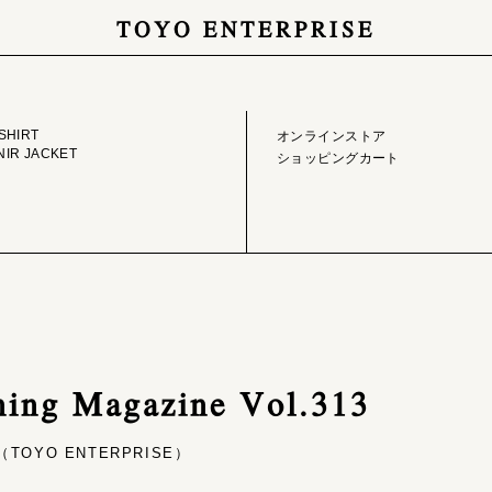
TOYO ENTERPRISE
GE LIBRARY
ONLINE STORE
SHIRT
オンラインストア
IR JACKET
ショッピングカート
ning Magazine Vol.313
OYO ENTERPRISE）