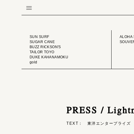
BRAND
VINTA
SUN SURF
ALOHA 
SUGAR CANE
SOUVEN
BUZZ RICKSON'S
TAILOR TOYO
DUKE KAHANAMOKU
gold
PRESS / Light
TEXT： 東洋エンタープライズ （T